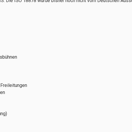
S: Die ISO 18878 wurde bisher noch nicht vom Deutschen Aussc
tsbühnen
Freileitungen
den
ung)